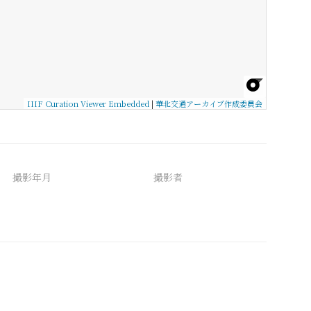
IIIF Curation Viewer Embedded
|
華北交通アーカイブ作成委員会
撮影年月
撮影者
備考