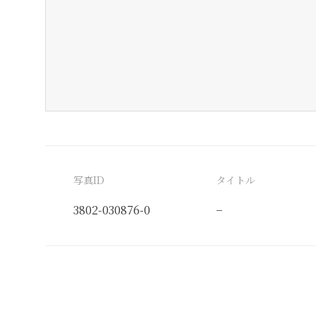
写真ID
タイトル
3802-030876-0
−
分類番号
検閲印