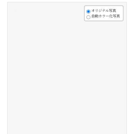
+
オリジナル写真
自動カラー化写真
-