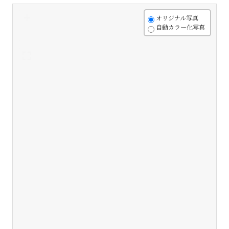
+
オリジナル写真
自動カラー化写真
-