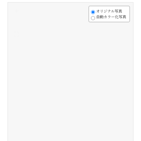
+
オリジナル写真
自動カラー化写真
-