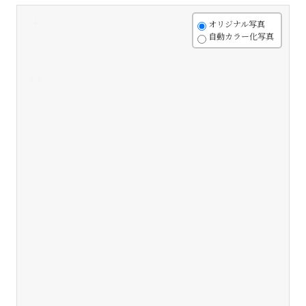
+
オリジナル写真
自動カラー化写真
-