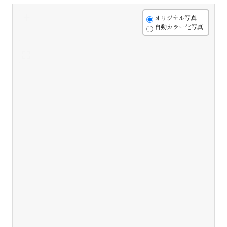
+
オリジナル写真
自動カラー化写真
-