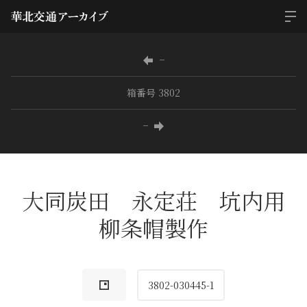
−
箱番号 3802
−
大同炭田 永定荘 坑内用
柳条帽製作
3802-030445-1