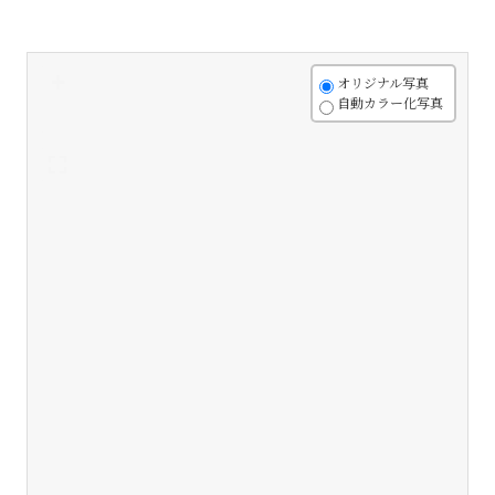
+
オリジナル写真
自動カラー化写真
-