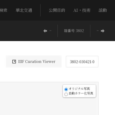
検索
華北交通
公開目的
AI・技術
活動
−
箱番号 3802
−
IIIF Curation Viewer
3802-030421-0
オリジナル写真
自動カラー化写真