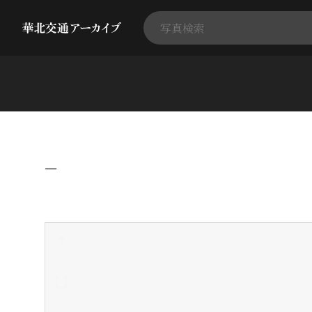
−
+
-