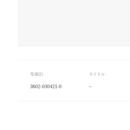
写真ID
タイトル
3802-030421-0
−
分類番号
検閲印