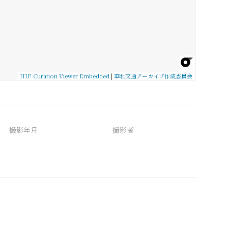
IIIF Curation Viewer Embedded
|
華北交通アーカイブ作成委員会
撮影年月
撮影者
備考