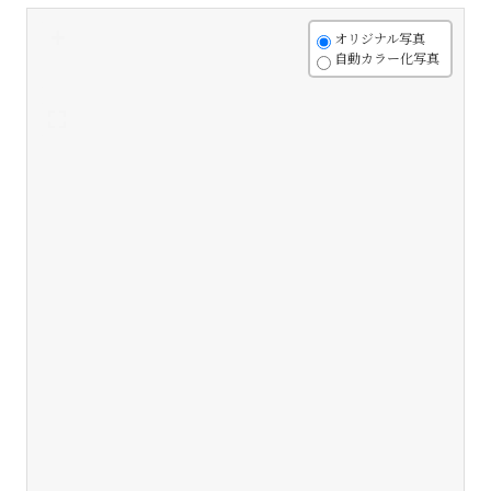
+
オリジナル写真
自動カラー化写真
-