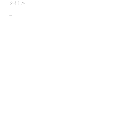
タイトル
−
駅
路線
撮影年月
撮影者