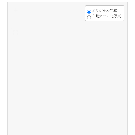
+
オリジナル写真
自動カラー化写真
-