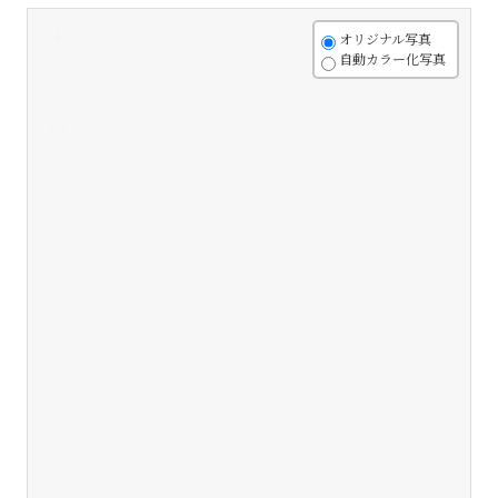
+
オリジナル写真
自動カラー化写真
-