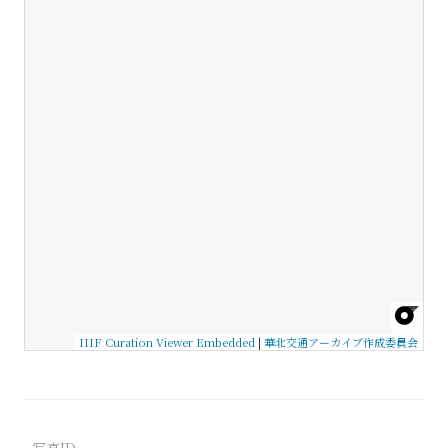
IIIF Curation Viewer Embedded
|
華北交通アーカイブ作成委員会