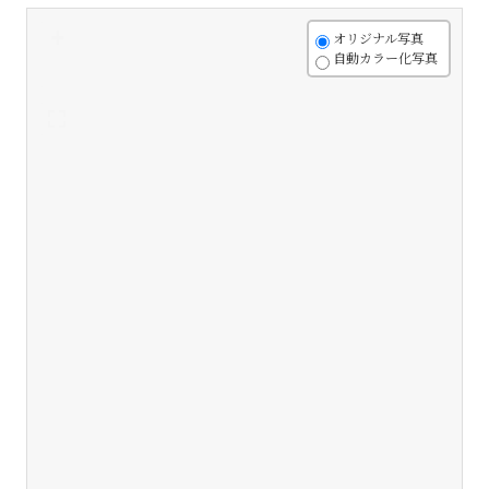
+
オリジナル写真
自動カラー化写真
-