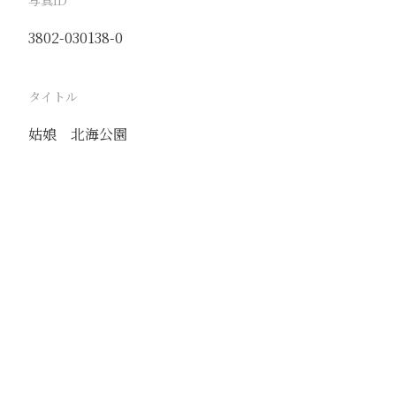
写真ID
3802-030138-0
タイトル
姑娘 北海公園
駅
北京
路線
京古線
京包線
大台線
通州東站線
撮影年月