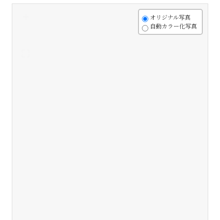
+
オリジナル写真
自動カラー化写真
-