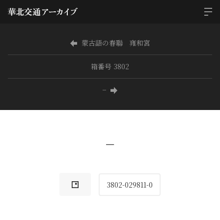
蒙古語の春聯 雍和宮
箱番号 3802
−
−
3802-029811-0