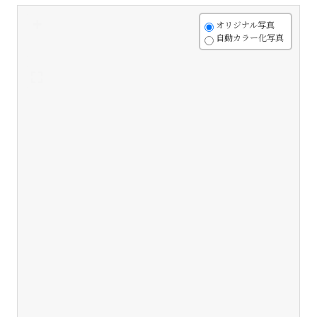
+
オリジナル写真
自動カラー化写真
-