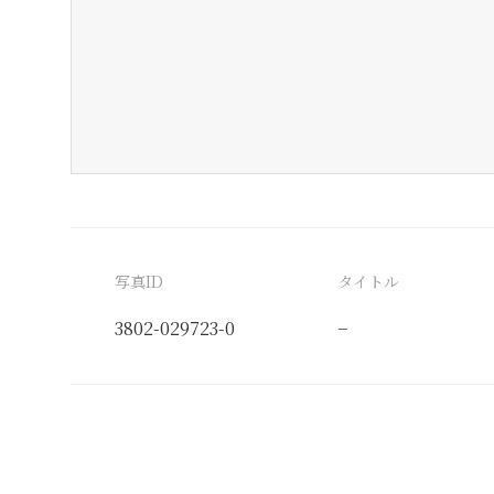
写真ID
タイトル
3802-029723-0
−
分類番号
検閲印