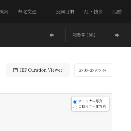
検索
華北交通
公開目的
AI・技術
活動
−
箱番号 3802
−
IIIF Curation Viewer
3802-029723-0
オリジナル写真
自動カラー化写真