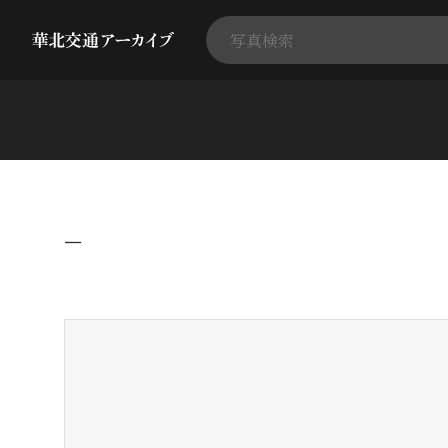
−
+
-