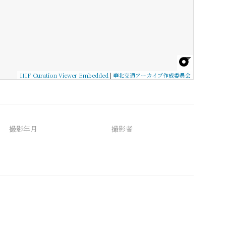
IIIF Curation Viewer Embedded
|
華北交通アーカイブ作成委員会
撮影年月
撮影者
備考