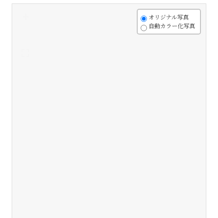
+
オリジナル写真
自動カラー化写真
-