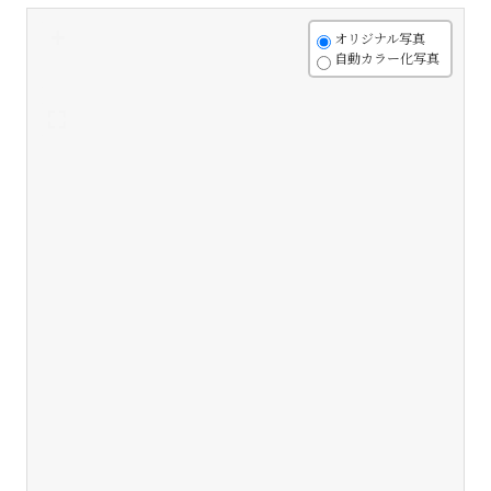
+
オリジナル写真
自動カラー化写真
-