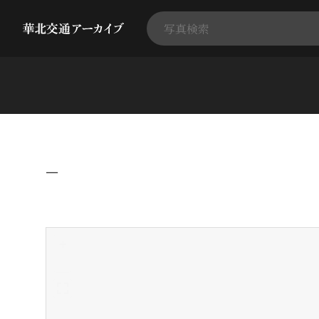
−
+
-