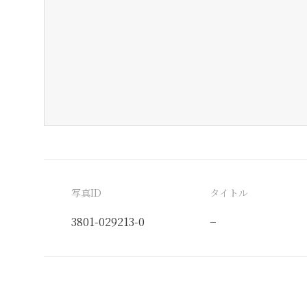
写真ID
タイトル
3801-029213-0
−
分類番号
検閲印