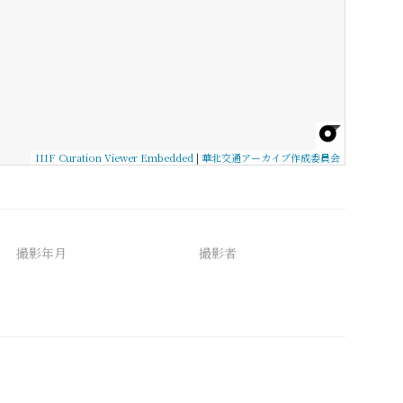
IIIF Curation Viewer Embedded
|
華北交通アーカイブ作成委員会
撮影年月
撮影者
備考