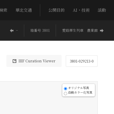
検索
華北交通
公開目的
AI・技術
活動
−
箱番号 3801
愛路厚生列車 農業館
IIIF Curation Viewer
3801-029213-0
オリジナル写真
自動カラー化写真