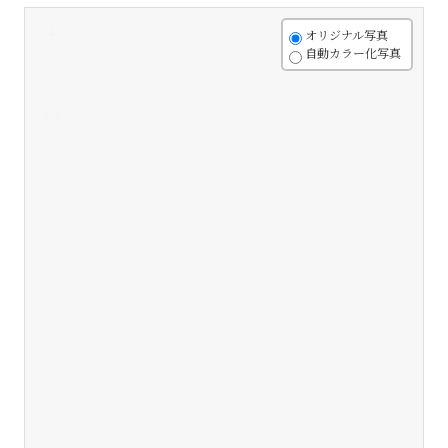
+
オリジナル写真
自動カラー化写真
-