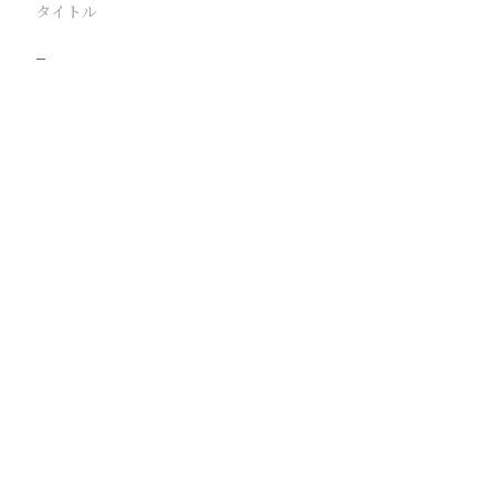
タイトル
−
駅
路線
撮影年月
撮影者