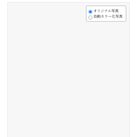
+
オリジナル写真
自動カラー化写真
-