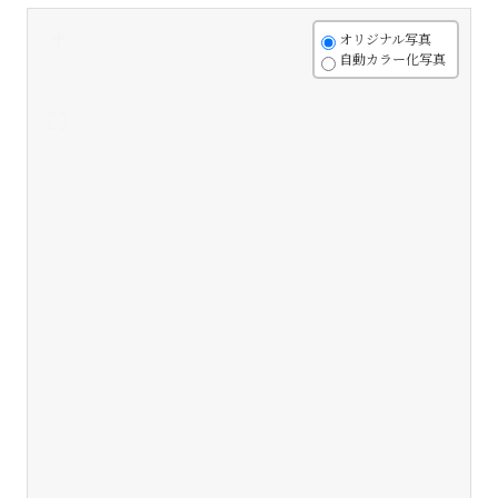
+
オリジナル写真
自動カラー化写真
-