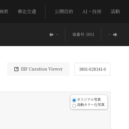
検索
華北交通
公開目的
AI・技術
活動
−
箱番号 3801
−
IIIF Curation Viewer
3801-028341-0
オリジナル写真
自動カラー化写真