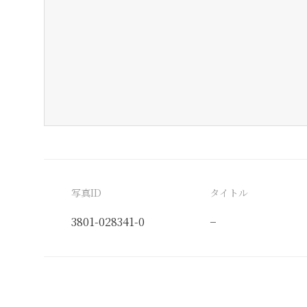
写真ID
タイトル
3801-028341-0
−
分類番号
検閲印