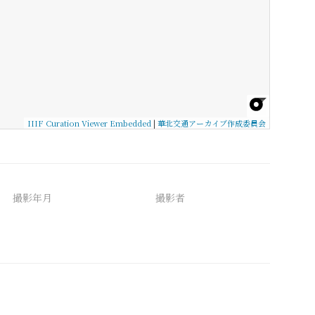
IIIF Curation Viewer Embedded
|
華北交通アーカイブ作成委員会
撮影年月
撮影者
備考