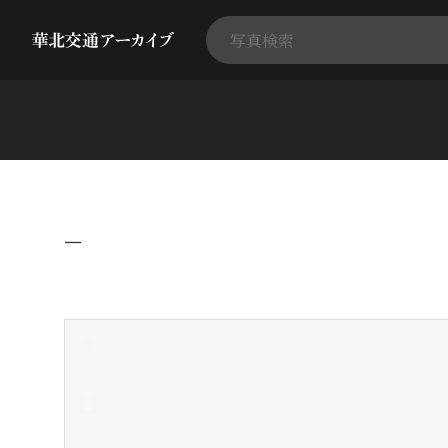
−
+
-