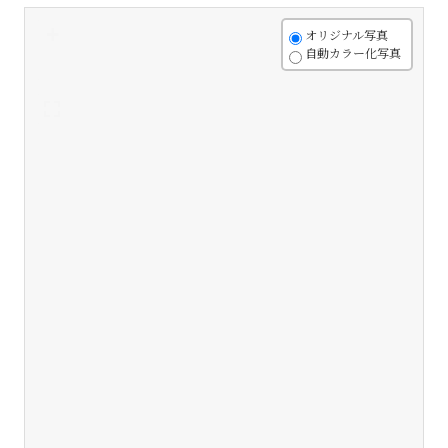
+
オリジナル写真
自動カラー化写真
-