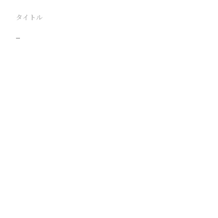
タイトル
−
駅
路線
撮影年月
撮影者