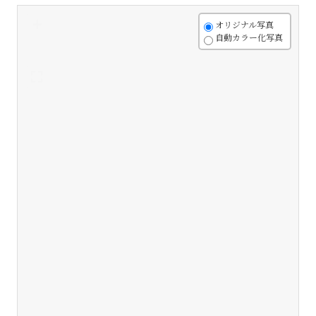
+
オリジナル写真
自動カラー化写真
-