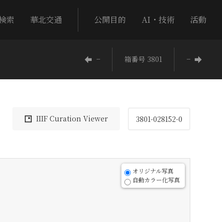
検索
華北交通
公開目的
AI・技術
活動
−
箱番号 3801
−
IIIF Curation Viewer
3801-028152-0
オリジナル写真
自動カラー化写真