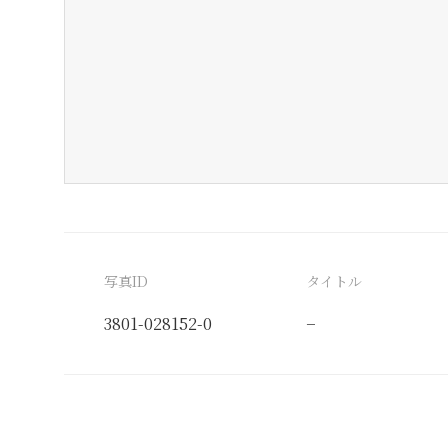
写真ID
タイトル
3801-028152-0
−
分類番号
検閲印