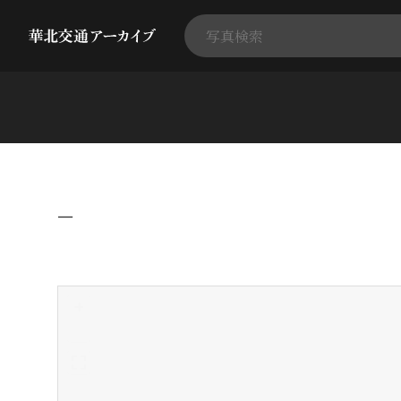
−
+
-