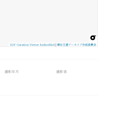
IIIF Curation Viewer Embedded
|
華北交通アーカイブ作成委員会
撮影年月
撮影者
備考