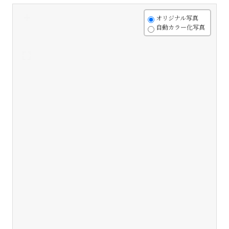
+
オリジナル写真
自動カラー化写真
-