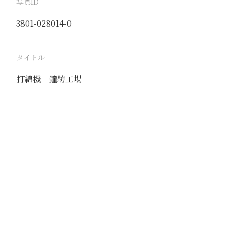
写真ID
3801-028014-0
タイトル
打綿機 鐘紡工場
駅
済南
路線
津浦線
膠済線
撮影年月