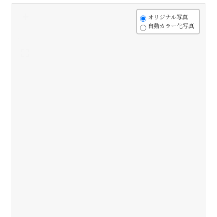
+
オリジナル写真
自動カラー化写真
-