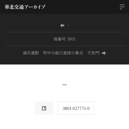
−
箱番号 3801
滅共運動 市中示威行進隊の集合 天安門
−
3801-027771-0