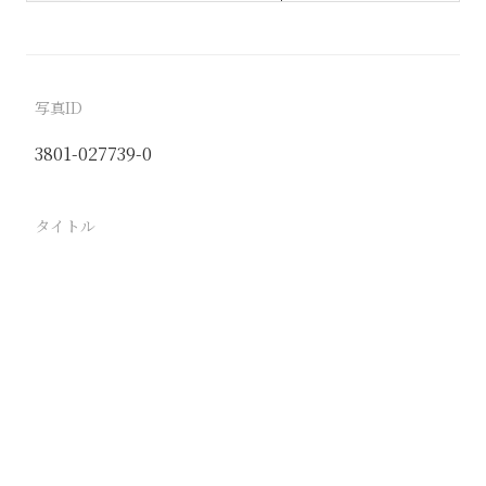
写真ID
3801-027739-0
タイトル
北京図書館 四庫全書室 書籍の背に書かれた康熙帝
の御製
駅
北京
路線