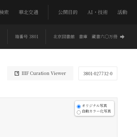
検索
華北交通
公開目的
AI・技術
活動
箱番号 3801
北京図書館 書庫 藏書六〇万冊
IIIF Curation Viewer
3801-027732-0
オリジナル写真
自動カラー化写真