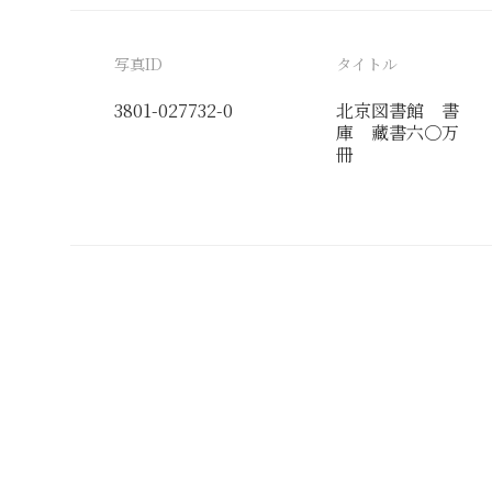
写真ID
タイトル
3801-027732-0
北京図書館 書
庫 藏書六〇万
冊
分類番号
検閲印