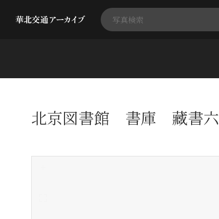
北京図書館 書庫 藏書六
+
-