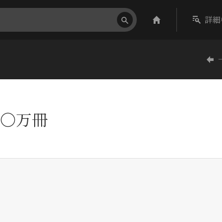
詳細
−
〇万冊