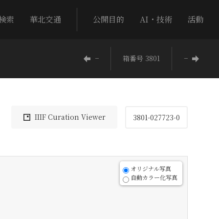
検索
華北交通
公開目的
AI・技術
活動
−
箱番号 3801
−
IIIF Curation Viewer
3801-027723-0
オリジナル写真
自動カラー化写真