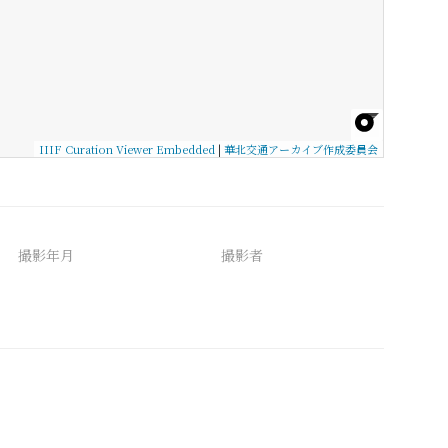
IIIF Curation Viewer Embedded
|
華北交通アーカイブ作成委員会
撮影年月
撮影者
備考