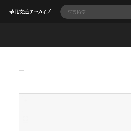
−
+
-