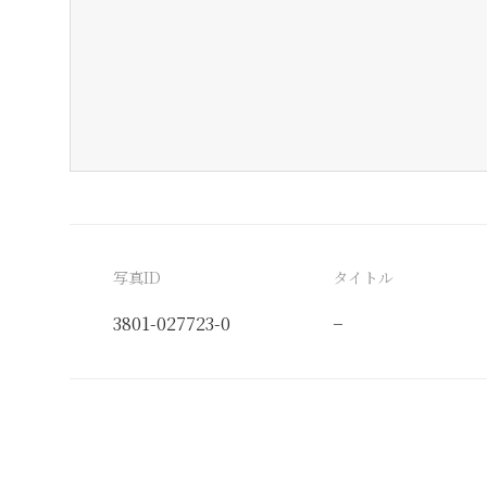
写真ID
タイトル
3801-027723-0
−
分類番号
検閲印