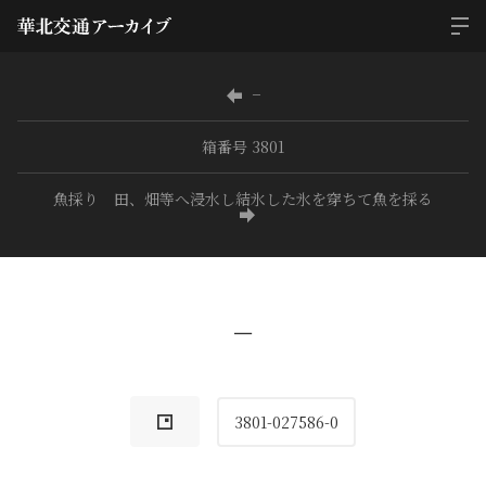
−
箱番号 3801
魚採り 田、畑等へ浸水し結氷した氷を穿ちて魚を採る
−
3801-027586-0