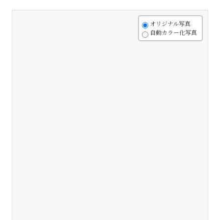
+
オリジナル写真
自動カラー化写真
-