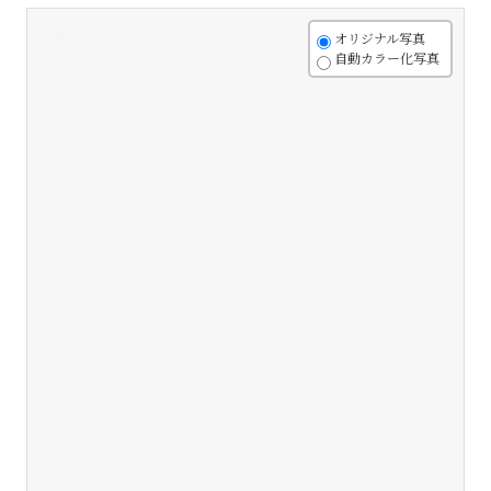
+
オリジナル写真
自動カラー化写真
-