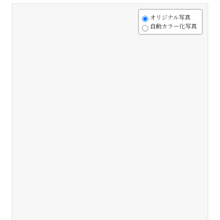
+
オリジナル写真
自動カラー化写真
-