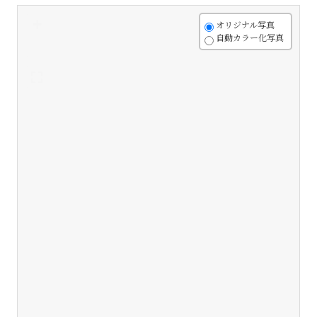
+
オリジナル写真
自動カラー化写真
-