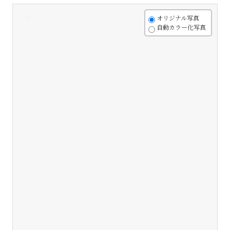
+
オリジナル写真
自動カラー化写真
-