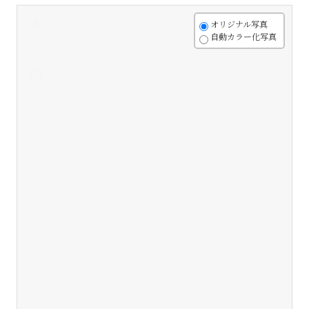
+
オリジナル写真
自動カラー化写真
-