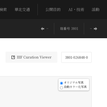
検索
華北交通
公開目的
AI・技術
活動
−
箱番号 3801
−
IIIF Curation Viewer
3801-026848-0
オリジナル写真
自動カラー化写真