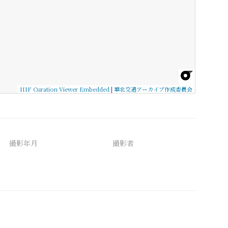
IIIF Curation Viewer Embedded
|
華北交通アーカイブ作成委員会
撮影年月
撮影者
備考