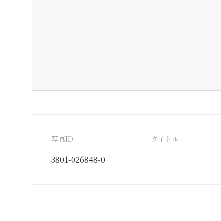
写真ID
タイトル
3801-026848-0
−
分類番号
検閲印