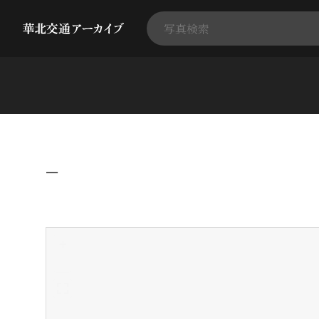
−
+
-