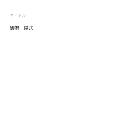
タイトル
風帽 陽武
駅
陽武
路線
新開線
撮影年月
1939年11月