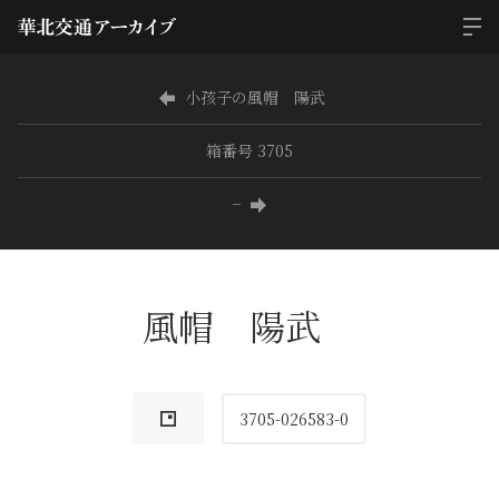
小孩子の風帽 陽武
箱番号 3705
−
風帽 陽武
3705-026583-0