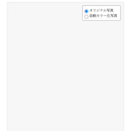
+
オリジナル写真
自動カラー化写真
-