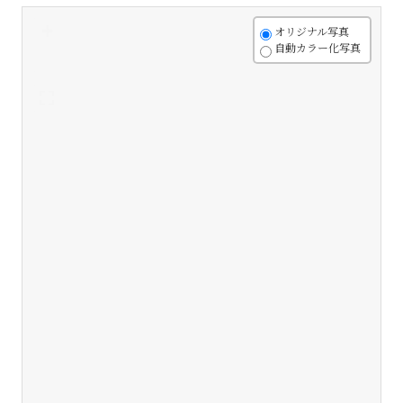
+
オリジナル写真
自動カラー化写真
-