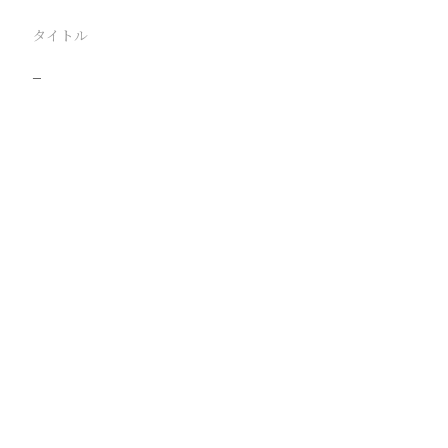
タイトル
−
駅
路線
撮影年月
撮影者