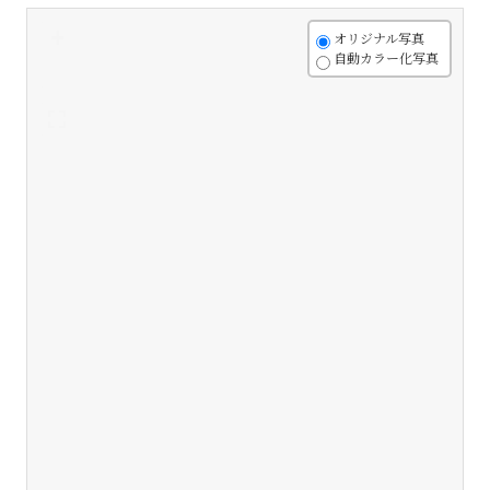
+
オリジナル写真
自動カラー化写真
-