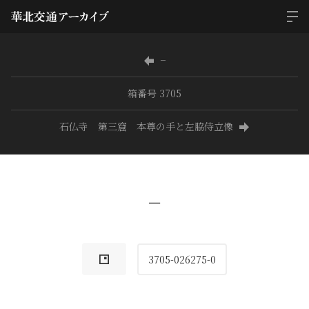
−
箱番号 3705
石仏寺 第三窟 本尊の手と左脇侍立像
−
3705-026275-0