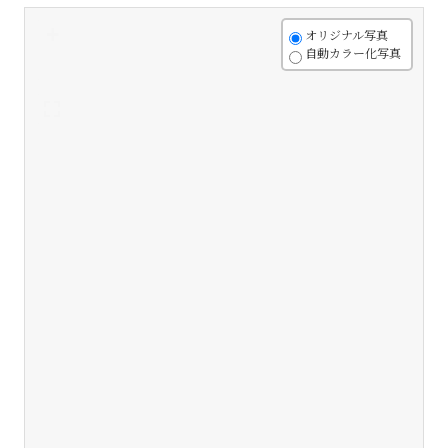
+
オリジナル写真
自動カラー化写真
-