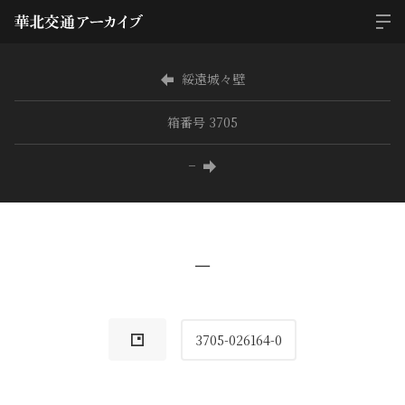
綏遠城々壁
箱番号 3705
−
−
3705-026164-0