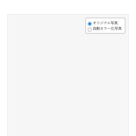
+
オリジナル写真
自動カラー化写真
-