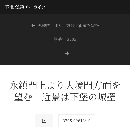
永鎮門上より北方張北街道を望む
箱番号 3705
−
永鎮門上より大境門方面を
望む 近景は下堡の城壁
3705-026136-0