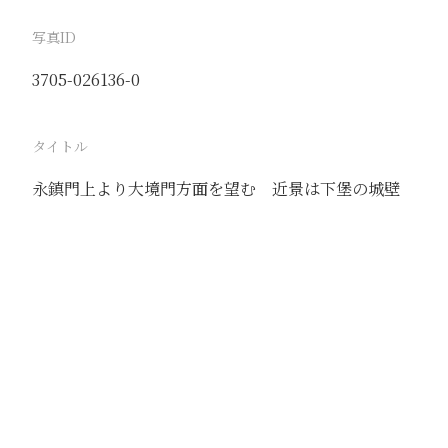
写真ID
3705-026136-0
タイトル
永鎮門上より大境門方面を望む 近景は下堡の城壁
駅
張家口
路線
京包線