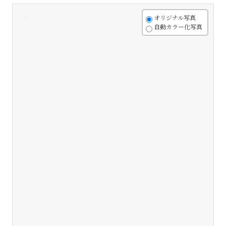
+
オリジナル写真
自動カラー化写真
-