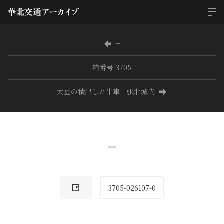
−
箱番号 3705
大豆の積出しと牛車 張北城内
−
3705-026107-0