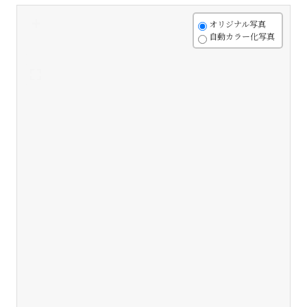
+
オリジナル写真
自動カラー化写真
-