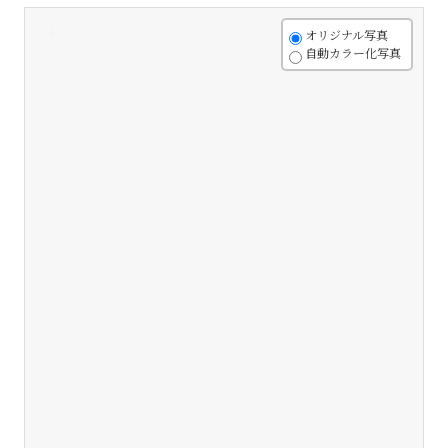
+
オリジナル写真
自動カラー化写真
-