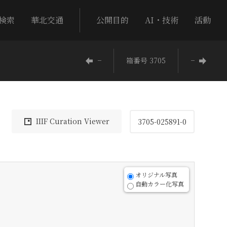
検索
華北交通
公開目的
AI・技術
活動
−
箱番号 3705
−
IIIF Curation Viewer
3705-025891-0
オリジナル写真
自動カラー化写真