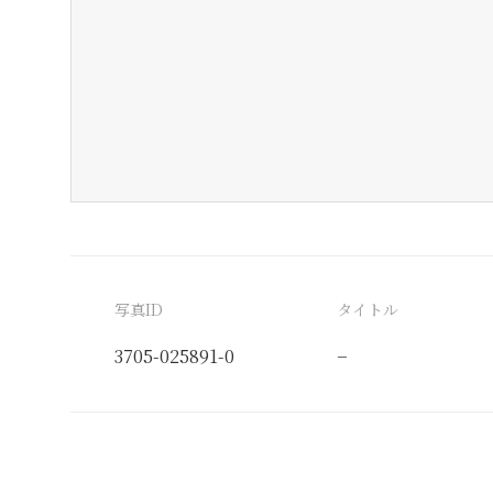
写真ID
タイトル
3705-025891-0
−
分類番号
検閲印