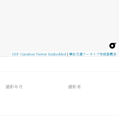
IIIF Curation Viewer Embedded
|
華北交通アーカイブ作成委員会
撮影年月
撮影者
備考