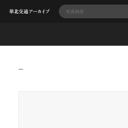
−
+
-