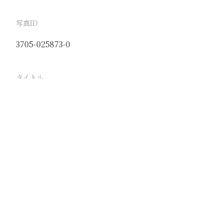
写真ID
3705-025873-0
タイトル
−
駅
路線
撮影年月