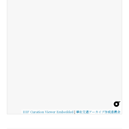
IIIF Curation Viewer Embedded
|
華北交通アーカイブ作成委員会