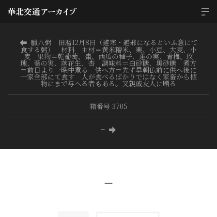
臘八粥 旧暦12月8日（避寒・避邪になるといふ意にて
食する粥） 材料 主材＝黄米糟米、栗、小豆、大麦、小
麦 果物＝乾葡萄、棗、西瓜の種子、蓮の実、青梅、玫
瑰、蕎の実、落花生、杏 調味料＝白砂糖、黒砂糖 煮方
＝前日より一晩中煮る 供へ方＝先ず早朝仏前に供へ後に
一家全部にて食す 人が食べるばかりではなく家畜から植
物にまで与へる者もある。又親戚友人に贈る
箱番号 3705
−
−