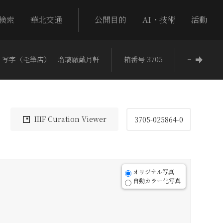
検索
華北交通
公開目的
AI・技術
活動
写字（毛筆店） 瑠璃厰戴月軒
箱番号 3705
−
IIIF Curation Viewer
3705-025864-0
オリジナル写真
自動カラー化写真