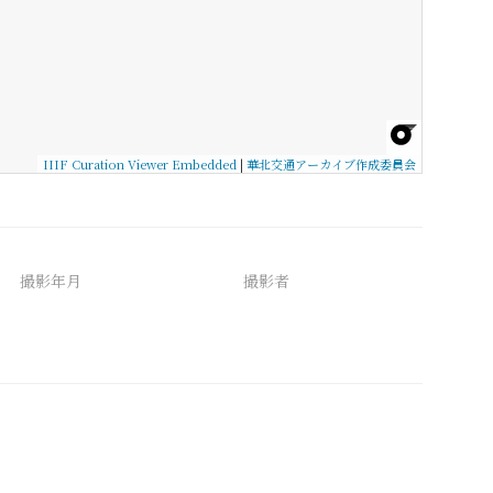
IIIF Curation Viewer Embedded
|
華北交通アーカイブ作成委員会
撮影年月
撮影者
備考