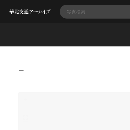
−
+
-