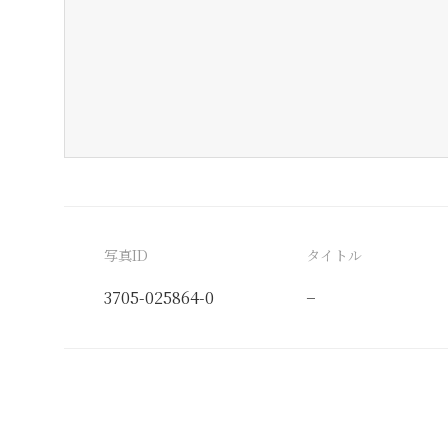
写真ID
タイトル
3705-025864-0
−
分類番号
検閲印