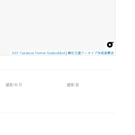
IIIF Curation Viewer Embedded
|
華北交通アーカイブ作成委員会
撮影年月
撮影者
備考