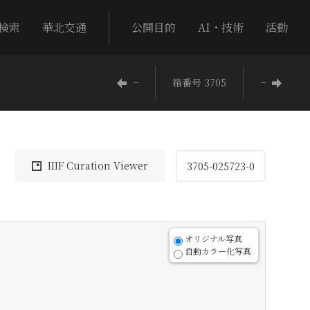
検索
華北交通
公開目的
AI・技術
活動
−
箱番号 3705
−
IIIF Curation Viewer
3705-025723-0
オリジナル写真
自動カラー化写真