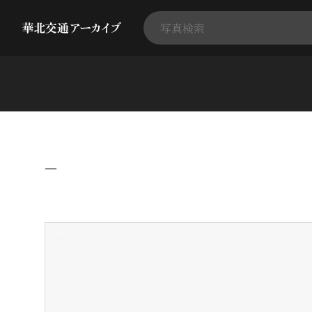
−
+
-