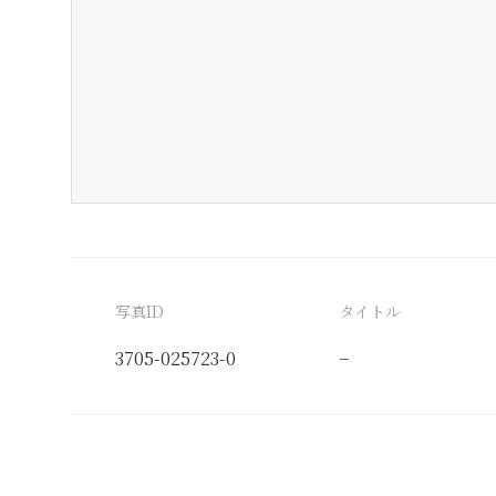
写真ID
タイトル
3705-025723-0
−
分類番号
検閲印