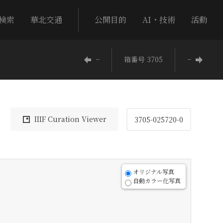
検索
華北交通
公開目的
AI・技術
活動
−
箱番号 3705
−
IIIF Curation Viewer
3705-025720-0
オリジナル写真
自動カラー化写真