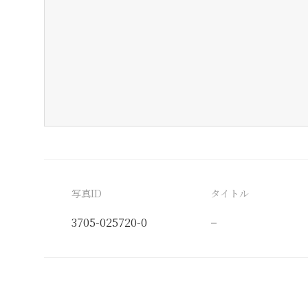
写真ID
タイトル
3705-025720-0
−
分類番号
検閲印