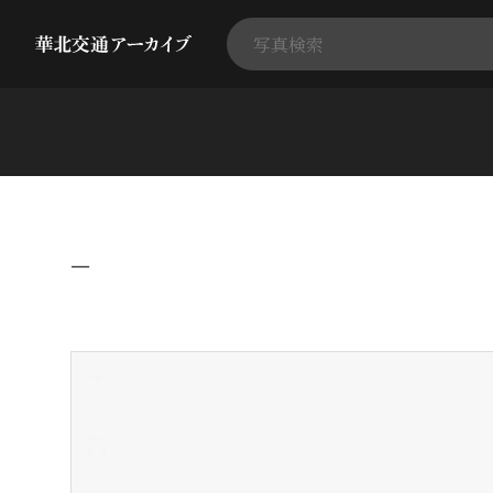
−
+
-